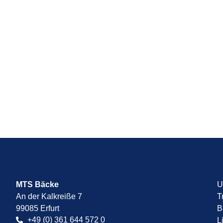
MTS Bäcke
U
An der Kalkreiße 7
T
99085 Erfurt
B
+49 (0) 361 644 572 0
L